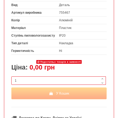
Вид
Деталь
Артикул виробника
755467
Колір
Алюміній
Матеріал
Пластик
Ступінь пиловологозахисту
IP20
Тип деталі
Накладка
Герметичність
Ні
Недостатньо товарів в наявності
Ціна:
0,00 грн
У Кошик
Доставка по Києву, Дніпру та Україні