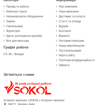
Провід та кабель
Про компанію
Кабельні траси
Наші магазини
Низьковольтне обладнання
Доставка та оплата
Лампи
Статті та огляди
Світильники
Відгуки
Фурнітура
Контакти
Щити, розподільні коробки
Вакансії
Все для монтажу
Оптовим покупцям
Наше виробництво
Графік роботи
Постачальникам
Сб.-Вс.: Вихідні
Карта сайту
Політика конфіденційності
Оферта
Зв'яжіться з нами
Інтернет-магазин «SOKOL»
Інтернет магазин
04071,
Україна,
Київ