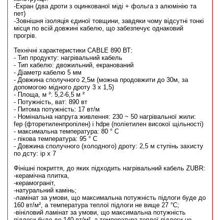
-Екран (два дроти з оцинкованої міді + фольга з алюмінію та
пет)
-Зовнішня ізоляція єдиної товщини, завдяки чому відсутні тонкі
місця по всій довжині кабелю, що забезпечує однаковий
прогрів.
Технічні характеристики CABLE 890 ВТ:
- Тип продукту: нагрівальний кабель
- Тип кабелю: двожильний, екранований
- Діаметр кабелю 5 мм
- Довжина сполучного 2,5м (можна продовжити до 30м, за
допомогою мідного дроту 3 х 1,5)
- Площа, м ²: 5,2-6,5 м ²
- Потужність, ват: 890 вт
- Питома потужність: 17 вт/м
- Номінальна напруга живлення: 230 ~ 50 нагрівальної жили:
fep (фторетиленпропілен) і hdpe (поліетилен високої щільності)
- максимальна температура: 80 ° С
- пікова температура: 95 ° С
- Довжина сполучного (холодного) дроту: 2,5 м ступінь захисту
по дсту: ip x 7
Фінішні покриття, до яких підходить нагрівальний кабель ZUBR:
-керамічна плитка,
-керамограніт,
-натуральний камінь;
-ламінат за умови, що максимальна потужність підлоги буде до
160 вт/м², а температура теплої підлоги не вище 27 °C;
-вініловий ламінат за умови, що максимальна потужність
підлоги буде до 140 вт/м², а температура теплої підлоги не