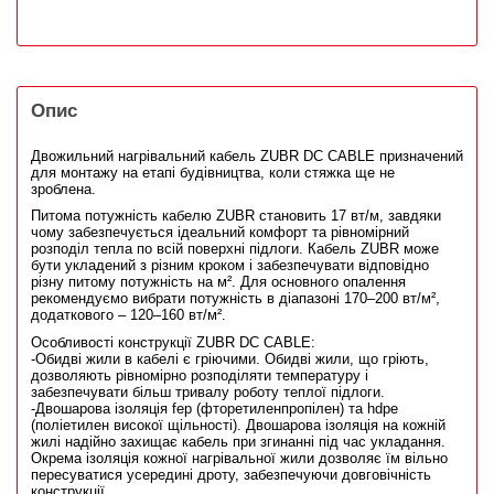
Опис
Двожильний нагрівальний кабель ZUBR DC CABLE призначений
для монтажу на етапі будівництва, коли стяжка ще не
зроблена.
Питома потужність кабелю ZUBR становить 17 вт/м, завдяки
чому забезпечується ідеальний комфорт та рівномірний
розподіл тепла по всій поверхні підлоги. Кабель ZUBR може
бути укладений з різним кроком і забезпечувати відповідно
різну питому потужність на м². Для основного опалення
рекомендуємо вибрати потужність в діапазоні 170–200 вт/м²,
додаткового – 120–160 вт/м².
Особливості конструкції ZUBR DC CABLE:
-Обидві жили в кабелі є гріючими. Обидві жили, що гріють,
дозволяють рівномірно розподіляти температуру і
забезпечувати більш тривалу роботу теплої підлоги.
-Двошарова ізоляція fep (фторетиленпропілен) та hdpe
(поліетилен високої щільності). Двошарова ізоляція на кожній
жилі надійно захищає кабель при згинанні під час укладання.
Окрема ізоляція кожної нагрівальної жили дозволяє їм вільно
пересуватися усередині дроту, забезпечуючи довговічність
конструкції.