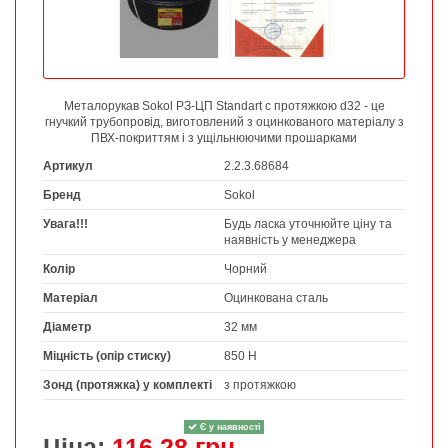
Металорукав Sokol РЗ-ЦП Standart c протяжкою d32 - це
гнучкий трубопровід, виготовлений з оцинкованого матеріалу з
ПВХ-покриттям і з ущільнюючими прошарками
Артикул
2.2.3.68684
Бренд
Sokol
Увага!!!
Будь ласка уточнюйте ціну та
наявність у менеджера
Колір
Чорний
Матеріал
Оцинкована сталь
Діаметр
32 мм
Міцність (опір стиску)
850 Н
Зонд (протяжка) у комплекті
з протяжкою
Є у наявності
Ціна:
116,28 грн