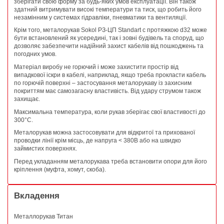
зберігати свою форму за будь-яких умов експлуатації. Він також
здатний витримувати високі температури та тиск, що робить його
незамінним у системах гідравліки, пневматики та вентиляції.
Крім того, металорукав Sokol РЗ-ЦП Standart c протяжкою d32 може
бути встановлений як усередині, так і зовні будівель та споруд, що
дозволяє забезпечити надійний захист кабелів від пошкоджень та
погодних умов.
Матеріал виробу не горючий і може захистити простір від
випадкової іскри в кабелі, наприклад, якщо треба прокласти кабель
по горючій поверхні – застосування металорукаву із захисним
покриттям має самозагасну властивість. Від удару струмом також
захищає.
Максимальна температура, коли рукав зберігає свої властивості до
300°C.
Металорукав можна застосовувати для відкритої та прихованої
проводки лінії крім місць, де напруга < 380В або на швидко
займистих поверхнях.
Перед укладанням металорукава треба встановити опори для його
кріплення (муфта, хомут, скоба).
Вкладення
Металлорукав Титан