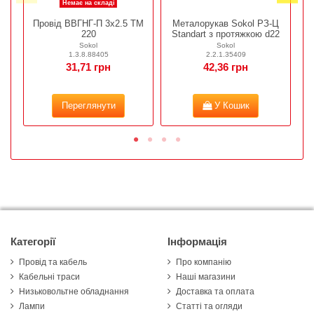
Немає на складі
Провід ВВГНГ-П 3х2.5 ТМ
Металорукав Sokol РЗ-Ц
220
Standart з протяжкою d22
S
Sokol
Sokol
1.3.8.88405
2.2.1.35409
31,71 грн
42,36 грн
Переглянути
У Кошик
Категорії
Інформація
Провід та кабель
Про компанію
Кабельні траси
Наші магазини
Низьковольтне обладнання
Доставка та оплата
Лампи
Статті та огляди