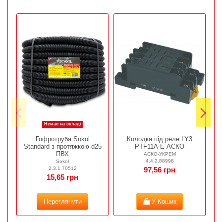
Немає на складі
Гофротруба Sokol
Колодка під реле LY3
Standard з протяжкою d25
PTF11A-E АСКО
ПВХ
АСКО-УКРЕМ
4.4.2.88998
Sokol
2.3.1.70512
97,56 грн
15,65 грн
Переглянути
У Кошик