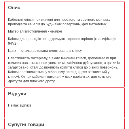
Опис
Кабельні кліпси призначені для простого та зручного монтажу
проводів та кабелів до будь-яких поверхонь, крім металевих.
Матеріал виготовлення - нейлон
Кліпси для проводів не підтримують процес горіння (класифікація
94V2)
Цвях ― сталь гартована вмонтована в кліпсу.
Пластичність матеріалу, з якого виконані кліпси, допомагає їм при
великих навантаженнях уникати механічного руйнування, а цвяхи із
загартованої сталі дозволяють кріпити кліпси до різних поверхонь.
Кліпси поставляються у зібраному вигляді (цвях вставлений у
кліпсу). Кліпси кабельні виконані у двох варіантах: для круглого
дроту та для плоского дроту.
Відгуки
Немає відгуків
Супутні товари