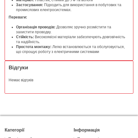
Матеріал:
Пластик, стійкий до УФ та вологи
Застосування:
Підходить для використання в побутових та
промислових електросистемах.
Переваги:
Організація проводів:
Дозволяє зручно розмістити та
захистити проводку.
Стійкість:
Високоякісні матеріали забезпечують довговічність
та надійність.
Простота монтажу:
Легко встановлюється та обслуговується,
що спрощує роботу з електричними системами
Відгуки
Немає відгуків
Категорії
Інформація