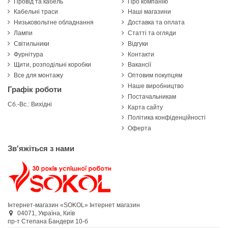
Провід та кабель
Про компанію
Кабельні траси
Наші магазини
Низьковольтне обладнання
Доставка та оплата
Лампи
Статті та огляди
Світильники
Відгуки
Фурнітура
Контакти
Щити, розподільні коробки
Вакансії
Все для монтажу
Оптовим покупцям
Наше виробництво
Графік роботи
Постачальникам
Сб.-Вс.: Вихідні
Карта сайту
Політика конфіденційності
Оферта
Зв'яжіться з нами
Інтернет-магазин «SOKOL»
Інтернет магазин
04071,
Україна,
Київ
пр-т Степана Бандери 10-б