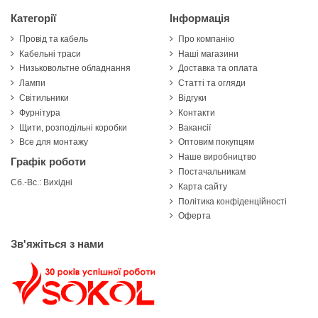
Категорії
Інформація
Провід та кабель
Про компанію
Кабельні траси
Наші магазини
Низьковольтне обладнання
Доставка та оплата
Лампи
Статті та огляди
Світильники
Відгуки
Фурнітура
Контакти
Щити, розподільні коробки
Вакансії
Все для монтажу
Оптовим покупцям
Наше виробництво
Графік роботи
Постачальникам
Сб.-Вс.: Вихідні
Карта сайту
Політика конфіденційності
Оферта
Зв'яжіться з нами