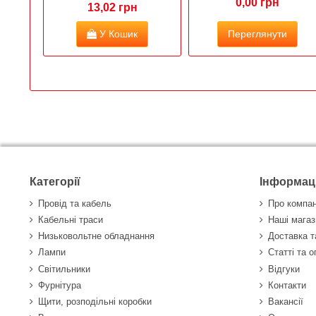
0,00 грн
13,02 грн
У Кошик
Переглянути
Категорії
Інформац
Провід та кабель
Про компа
Кабельні траси
Наші магаз
Низьковольтне обладнання
Доставка т
Лампи
Статті та 
Світильники
Відгуки
Фурнітура
Контакти
Щити, розподільні коробки
Вакансії