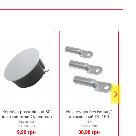
Коробка розподільна 80
Накінечник без ізоляції
Каб
гіпс з кришкою Одеспласт
алюмінієвий DL-150
Т
Одеспласт
IEK
3.1.1.67389
3.5.2.73282
9,96 грн
88,98 грн