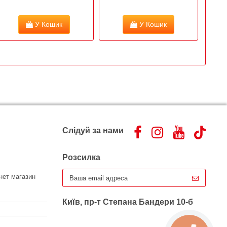
У Кошик
У Кошик
Слідуй за нами
Розсилка
нет магазин
Київ, пр-т Степана Бандери 10-б