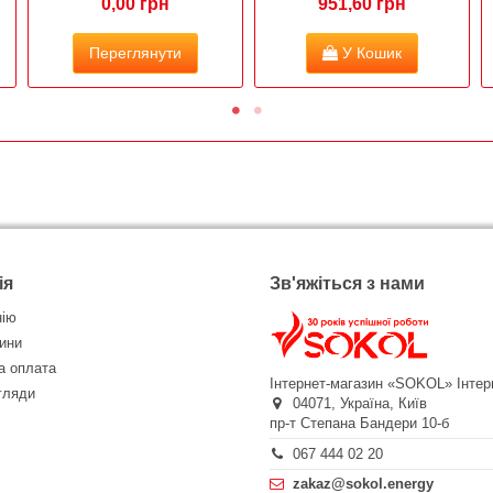
0,00 грн
951,60 грн
Переглянути
У Кошик
ія
Зв'яжіться з нами
нію
ини
а оплата
Інтернет-магазин «SOKOL»
Інтер
огляди
04071,
Україна,
Київ
пр-т Степана Бандери 10-б
067 444 02 20
zakaz@sokol.energy