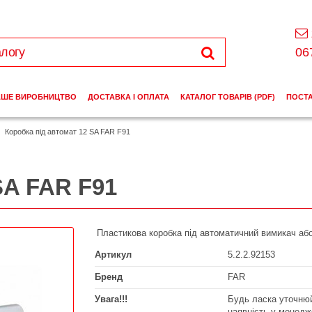
06
АШЕ ВИРОБНИЦТВО
ДОСТАВКА І ОПЛАТА
КАТАЛОГ ТОВАРІВ (PDF)
ПОСТ
Коробка під автомат 12 SA FAR F91
SA FAR F91
Пластикова коробка під автоматичний вимикач аб
Артикул
5.2.2.92153
Бренд
FAR
Увага!!!
Будь ласка уточнюй
наявність у менедж