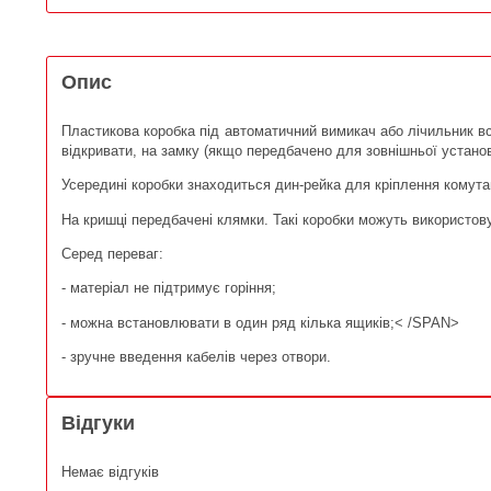
Опис
Пластикова коробка під автоматичний вимикач або лічильник вс
відкривати, на замку (якщо передбачено для зовнішньої установ
Усередині коробки знаходиться дин-рейка для кріплення комутац
На кришці передбачені клямки. Такі коробки можуть використо
Серед переваг:
- матеріал не підтримує горіння;
- можна встановлювати в один ряд кілька ящиків;
< /SPAN>
- зручне введення кабелів через отвори.
Відгуки
Немає відгуків