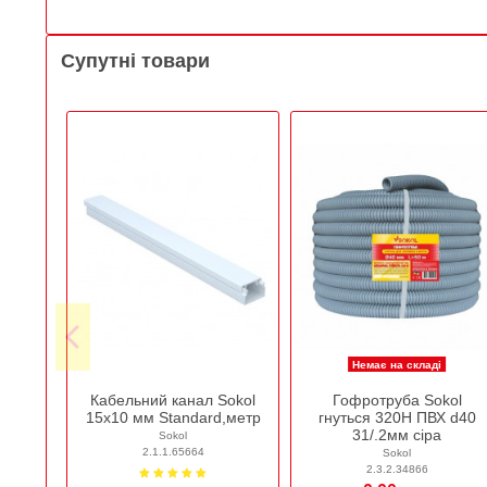
Супутні товари
Немає на складі
Кабельний канал Sokol
Гофротруба Sokol
15х10 мм Standard,метр
гнуться 320Н ПВХ d40
31/.2мм сіра
Sokol
2.1.1.65664
Sokol
2.3.2.34866