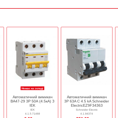
Немає на складі
Автоматичний вимикач
Автоматичний вимикач
ВА47-29 3Р 50А (4.5кА) З
3P 63A C 4.5 kA Schneider
IEK
ElectricEZ9F34363
IEK
Schneider Electric
4.1.5.71468
4.1.94374