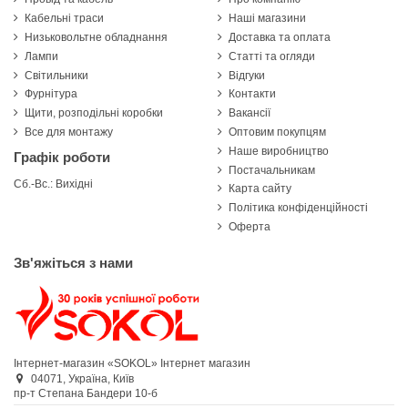
Кабельні траси
Наші магазини
Низьковольтне обладнання
Доставка та оплата
Лампи
Статті та огляди
Світильники
Відгуки
Фурнітура
Контакти
Щити, розподільні коробки
Вакансії
Все для монтажу
Оптовим покупцям
Наше виробництво
Графік роботи
Постачальникам
Сб.-Вс.: Вихідні
Карта сайту
Політика конфіденційності
Оферта
Зв'яжіться з нами
Інтернет-магазин «SOKOL»
Інтернет магазин
04071,
Україна,
Київ
пр-т Степана Бандери 10-б