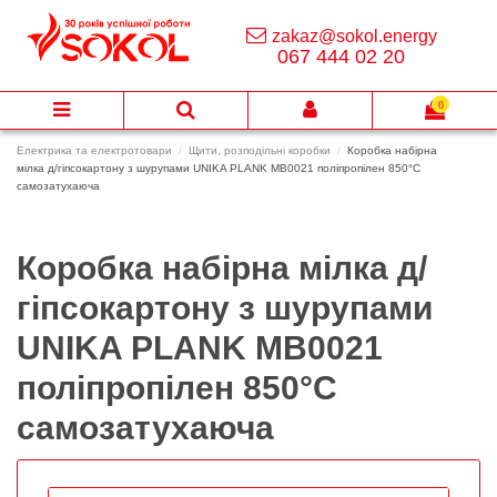
zakaz@sokol.energy
067 444 02 20
0
Електрика та електротовари
Щити, розподільні коробки
Коробка набірна
мілка д/гіпсокартону з шурупами UNIKA PLANK MB0021 поліпропілен 850°С
самозатухаюча
Коробка набірна мілка д/
гіпсокартону з шурупами
UNIKA PLANK MB0021
поліпропілен 850°С
самозатухаюча