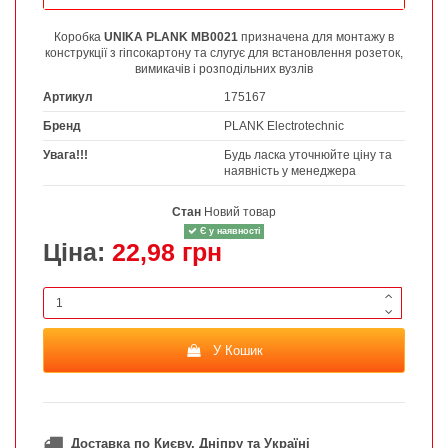
Коробка
UNIKA PLANK MB0021
призначена для монтажу в
конструкції з гіпсокартону та слугує для встановлення розеток,
вимикачів і розподільних вузлів
Артикул
175167
Бренд
PLANK Electrotechnic
Увага!!!
Будь ласка уточнюйте ціну та
наявність у менеджера
Стан
Новий товар
Є у наявності
Ціна:
22,98 грн
У Кошик
Доставка по Києву, Дніпру та Україні