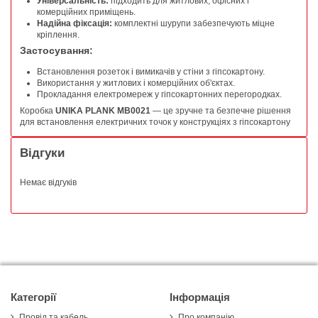
Універсальність:
підходить для житлових, офісних і
комерційних приміщень.
Надійна фіксація:
комплектні шурупи забезпечують міцне
кріплення.
Застосування:
Встановлення розеток і вимикачів у стіни з гіпсокартону.
Використання у житлових і комерційних об'єктах.
Прокладання електромереж у гіпсокартонних перегородках.
Коробка
UNIKA PLANK MB0021
— це зручне та безпечне рішення
для встановлення електричних точок у конструкціях з гіпсокартону
Відгуки
Немає відгуків
Категорії
Інформація
Провід та кабель
Про компанію