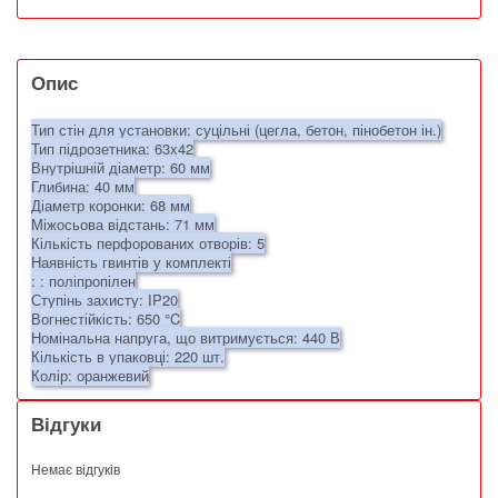
Опис
Тип стін для установки: суцільні (цегла, бетон, пінобетон ін.)
Тип підрозетника: 63х42
Внутрішній діаметр: 60 мм
Глибина: 40 мм
Діаметр коронки: 68 мм
Міжосьова відстань: 71 мм
Кількість перфорованих отворів: 5
Наявність гвинтів у комплекті
: : поліпропілен
Ступінь захисту: IP20
Вогнестійкість: 650 °C
Номінальна напруга, що витримується: 440 В
Кількість в упаковці: 220 шт.
Колір: оранжевий
Відгуки
Немає відгуків