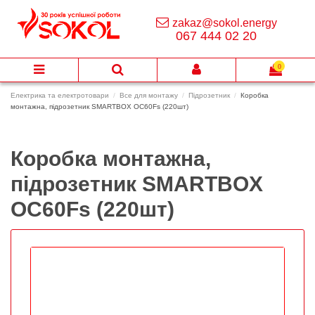
zakaz@sokol.energy
067 444 02 20
0
Електрика та електротовари
Все для монтажу
Підрозетник
Коробка
монтажна, підрозетник SMARTBOX OC60Fs (220шт)
Коробка монтажна,
підрозетник SMARTBOX
OC60Fs (220шт)