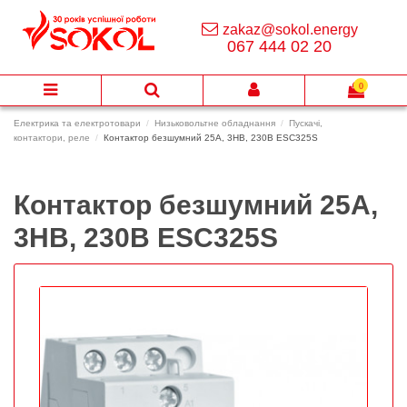
zakaz@sokol.energy
067 444 02 20
0
Електрика та електротовари
Низьковольтне обладнання
Пускачі,
контактори, реле
Контактор безшумний 25A, 3НВ, 230В ESC325S
Контактор безшумний 25A,
3НВ, 230В ESC325S