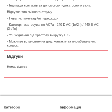
- Індикація контактів за допомогою індикаторного вікна.
Відсутнє тло змінного струму.
- Невеликі комутаційні перешкоди
- Категорія застосування AC7a - 240 D AC (1п/2п) / 440 В AC
(3п/4п)
- Усі з'єднання під хрестову викрутку PZ2.
- Можливе встановлення дод. контакту та пломбувальних
кришок.
Відгуки
Немає відгуків
Категорії
Інформація