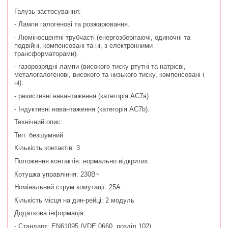
Галузь застосування:
- Лампи галогенові та розжарювання.
- Люміносцентні трубчасті (енергозберігаючі, одиночні та
подвійні, компенсовані та ні, з електронними
трансформаторами).
- газорозрядні лампи (високого тиску ртутні та натрієві,
металогалогенові, високого та низького тиску, компенсовані і
ні).
- резистивні навантаження (категорія AC7a).
- Індуктивні навантаження (категорія AC7b).
Технічний опис:
Тип: безшумний.
Кількість контактів: 3
Положення контактів: нормально відкритих.
Котушка управління: 230В~
Номінальний струм комутації: 25А
Кількість місця на дин-рейці: 2 модуль
Додаткова інформація:
- Стандарт: EN61095 (VDE 0660, розділ 102).