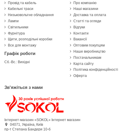
Провід та кабель
Про компанію
Кабельні траси
Наші магазини
Низьковольтне обладнання
Доставка та оплата
Лампи
Статті та огляди
Світильники
Відгуки
Фурнітура
Контакти
Щити, розподільні коробки
Вакансії
Все для монтажу
Оптовим покупцям
Наше виробництво
Графік роботи
Постачальникам
Сб.-Вс.: Вихідні
Карта сайту
Політика конфіденційності
Оферта
Зв'яжіться з нами
Інтернет-магазин «SOKOL»
Інтернет магазин
04071,
Україна,
Київ
пр-т Степана Бандери 10-б