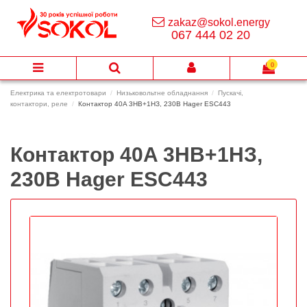
zakaz@sokol.energy
067 444 02 20
0
Електрика та електротовари
Низьковольтне обладнання
Пускачі,
контактори, реле
Контактор 40A 3НВ+1НЗ, 230В Hager ESC443
Контактор 40A 3НВ+1НЗ,
230В Hager ESC443