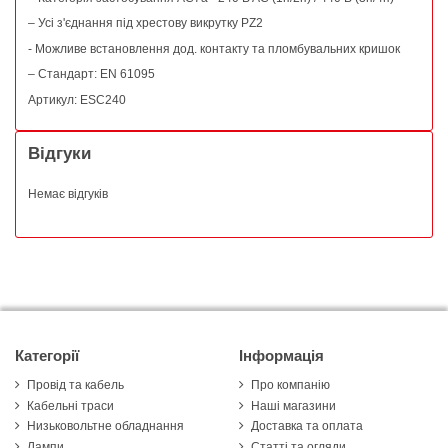
– Усі з'єднання під хрестову викрутку PZ2
- Можливе встановлення дод. контакту та пломбувальних кришок
– Стандарт: EN 61095
Артикул: ESC240
Відгуки
Немає відгуків
Категорії
Інформація
Провід та кабель
Про компанію
Кабельні траси
Наші магазини
Низьковольтне обладнання
Доставка та оплата
Лампи
Статті та огляди