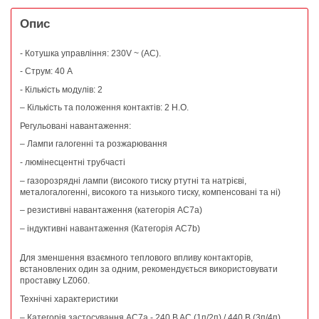
Опис
- Котушка управління: 230V ~ (AC).
- Струм: 40 А
- Кількість модулів: 2
– Кількість та положення контактів: 2 Н.О.
Регульовані навантаження:
– Лампи галогенні та розжарювання
- люмінесцентні трубчасті
– газорозрядні лампи (високого тиску ртутні та натрієві,
металогалогенні, високого та низького тиску, компенсовані та ні)
– резистивні навантаження (категорія AC7a)
– індуктивні навантаження (Категорія AC7b)
Для зменшення взаємного теплового впливу контакторів,
встановлених один за одним, рекомендується використовувати
проставку LZ060.
Технічні характеристики
– Категорія застосування AC7a - 240 B AC (1п/2п) / 440 В (3п/4п)