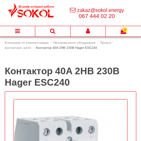
zakaz@sokol.energy
067 444 02 20
0
Електрика та електротовари
Низьковольтне обладнання
Пускачі,
контактори, реле
Контактор 40A 2НВ 230В Hager ESC240
Контактор 40A 2НВ 230В
Hager ESC240