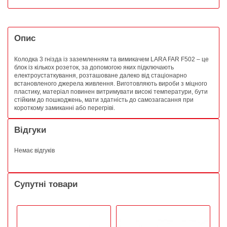
Опис
Колодка 3 гнізда із заземленням та вимикачем LARA FAR F502 – це
блок із кількох розеток, за допомогою яких підключають
електроустаткування, розташоване далеко від стаціонарно
встановленого джерела живлення. Виготовляють вироби з міцного
пластику, матеріал повинен витримувати високі температури, бути
стійким до пошкоджень, мати здатність до самозагасання при
короткому замиканні або перегріві.
Відгуки
Немає відгуків
Супутні товари