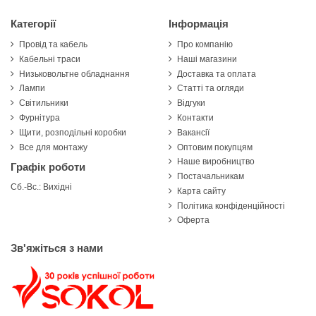
Категорії
Інформація
Провід та кабель
Про компанію
Кабельні траси
Наші магазини
Низьковольтне обладнання
Доставка та оплата
Лампи
Статті та огляди
Світильники
Відгуки
Фурнітура
Контакти
Щити, розподільні коробки
Вакансії
Все для монтажу
Оптовим покупцям
Наше виробництво
Графік роботи
Постачальникам
Сб.-Вс.: Вихідні
Карта сайту
Політика конфіденційності
Оферта
Зв'яжіться з нами