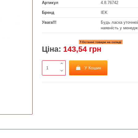
Артикул
4.8.76742
Бренд
IEK
Увага!!!
Будь ласка уточнюй
наявність у менедж
Останні товари на складі
Ціна:
143,54 грн
У Кошик