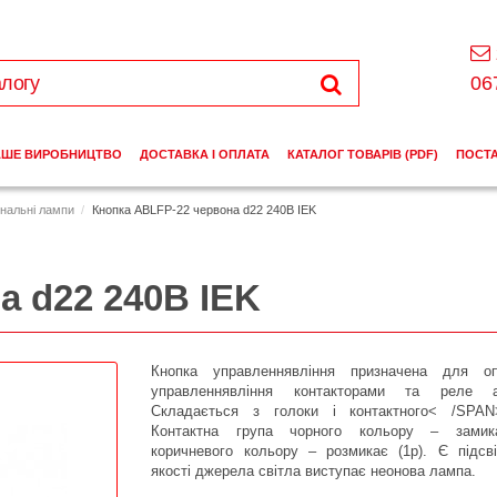
06
АШЕ ВИРОБНИЦТВО
ДОСТАВКА І ОПЛАТА
КАТАЛОГ ТОВАРІВ (PDF)
ПОСТ
гнальні лампи
Кнопка ABLFP-22 червона d22 240В IEK
а d22 240В IEK
Кнопка
управлення
в
ління
призначена для
о
управлення
в
ління
контакторами та
реле
а
Складається з голо
ки
і
контактного< /SP
Контактна
група
чорного
кольору –
замик
коричне
вого кольору –
розмикає
(
1р
). Є підсв
якості джерела світла виступає неонова лампа.