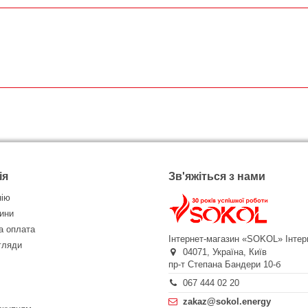
ія
Зв'яжіться з нами
нію
ини
а оплата
Інтернет-магазин «SOKOL»
Інтер
огляди
04071,
Україна,
Київ
пр-т Степана Бандери 10-б
067 444 02 20
zakaz@sokol.energy