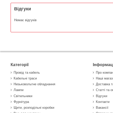
Відгуки
Немає відгуків
Категорії
Інформац
Провід та кабель
Про компа
Кабельні траси
Наші магаз
Низьковольтне обладнання
Доставка т
Лампи
Статті та 
Світильники
Відгуки
Фурнітура
Контакти
Щити, розподільні коробки
Вакансії