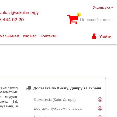
Українська
zakaz@sokol.energy
0
7 444 02 20
Порожній кошик
Увійти
АЧАЛЬНИКАМ
ПРО НАС
КОНТАКТИ
перати
в
ного
Доставка по Києву, Дніпру та Україні
в
томатики
.
AN>
модуля
.
Самовивіз (Київ, Дніпро)
аюча
(
1з
),
ічування, в
Доставка кур'єром по Києву.