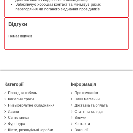
Забезпечує хороший контакт та мінімізує ризик
перегоряння чи поганого з'єднання провідників
Відгуки
Немає відгуків
Категорії
Інформація
Провід та кабель
Про компанію
Кабельні траси
Наші магазини
Низьковольтне обладнання
Доставка та оплата
Лампи
Статті та огляди
Світильники
Відгуки
Фурнітура
Контакти
Щити, розподільні коробки
Вакансії