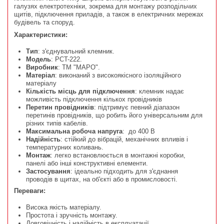
галузях електротехніки, зокрема для монтажу розподільчих
щитів, підключення приладів, а також в електричних мережах
будівель та споруд.
Характеристики:
Тип
: з'єднувальний клемник.
Модель
: PCT-222.
Виробник
: ТМ "MAPO".
Матеріал
: виконаний з високоякісного ізоляційного
матеріалу
Кількість місць для підключення
: клемник надає
можливість підключення кількох провідників
Перетин провідників
: підтримує певний діапазон
перетинів провідників, що робить його універсальним для
різних типів кабелів.
Максимальна робоча напруга
: до 400 В
Надійність
: стійкий до вібрацій, механічних впливів і
температурних коливань.
Монтаж
: легко встановлюється в монтажні коробки,
панелі або інші конструктивні елементи.
Застосування
: ідеально підходить для з'єднання
проводів в щитах, на об'єкті або в промисловості.
Переваги:
Висока якість матеріалу.
Простота і зручність монтажу.
Довговічність і надійність в експлуатації.