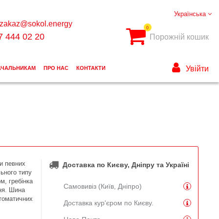
Українська
zakaz@sokol.energy
0
7 444 02 20
Порожній кошик
Увійти
АЧАЛЬНИКАМ
ПРО НАС
КОНТАКТИ
и певних
Доставка по Києву, Дніпру та Україні
ьного типу
м, гребінка
Самовивіз (Київ, Дніпро)
ня. Шина
втоматичних
Доставка кур'єром по Києву.