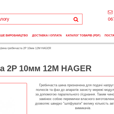
06
АШЕ ВИРОБНИЦТВО
ДОСТАВКА І ОПЛАТА
КАТАЛОГ ТОВАРІВ (PDF)
ПОСТ
Шина гребінчаста 2P 10мм 12M HAGER
та 2P 10мм 12M HAGER
Гребінчаста шина призначена для подачі напруг
полюсів та фаз до апаратів захисту мережі модул
за допомогою паралельного з'єднання. Таким чино
замінює собою перемички власного виготовлен
дозволяє швидко "шліфувати" велику кількість а
вимикачів.