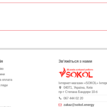
ія
Зв'яжіться з нами
нію
ини
а оплата
Інтернет-магазин «SOKOL»
Інтер
огляди
04071,
Україна,
Київ
пр-т Степана Бандери 10-б
067 444 02 20
zakaz@sokol.energy