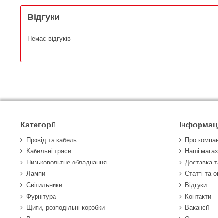
Відгуки
Немає відгуків
Категорії
Інформац
Провід та кабель
Про компа
Кабельні траси
Наші магаз
Низьковольтне обладнання
Доставка т
Лампи
Статті та 
Світильники
Відгуки
Фурнітура
Контакти
Щити, розподільні коробки
Вакансії