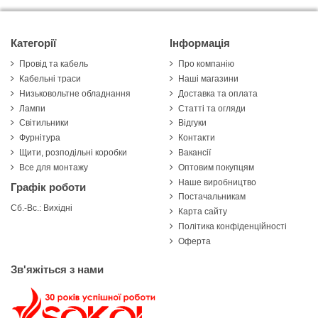
Категорії
Інформація
Провід та кабель
Про компанію
Кабельні траси
Наші магазини
Низьковольтне обладнання
Доставка та оплата
Лампи
Статті та огляди
Світильники
Відгуки
Фурнітура
Контакти
Щити, розподільні коробки
Вакансії
Все для монтажу
Оптовим покупцям
Наше виробництво
Графік роботи
Постачальникам
Сб.-Вс.: Вихідні
Карта сайту
Політика конфіденційності
Оферта
Зв'яжіться з нами