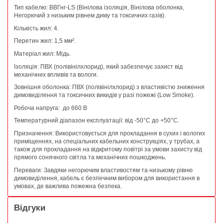
Тип кабелю: ВВГнг-LS (Вінілова ізоляція, Вінілова оболонка,
Негорючий з низьким рівнем диму та токсичних газів).
Кількість жил: 4.
Перетин жил: 1,5 мм².
Матеріал жил: Мідь.
Ізоляція: ПВХ (полівінілхлорид), який забезпечує захист від
механічних впливів та вологи.
Зовнішня оболонка: ПВХ (полівінілхлорид) з властивістю зниження
димовиділення та токсичних викидів у разі пожежі (Low Smoke).
Робоча напруга: до 660 В
Температурний діапазон експлуатації: від -50°C до +50°C.
Призначення: Використовується для прокладання в сухих і вологих
приміщеннях, на спеціальних кабельних конструкціях, у трубах, а
також для прокладання на відкритому повітрі за умови захисту від
прямого сонячного світла та механічних пошкоджень.
Переваги: Завдяки негорючим властивостям та низькому рівню
димовиділення, кабель є безпечним вибором для використання в
умовах, де важлива пожежна безпека.
Відгуки