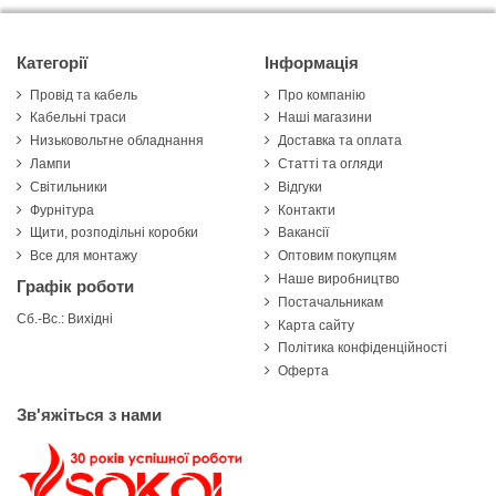
Категорії
Інформація
Провід та кабель
Про компанію
Кабельні траси
Наші магазини
Низьковольтне обладнання
Доставка та оплата
Лампи
Статті та огляди
Світильники
Відгуки
Фурнітура
Контакти
Щити, розподільні коробки
Вакансії
Все для монтажу
Оптовим покупцям
Наше виробництво
Графік роботи
Постачальникам
Сб.-Вс.: Вихідні
Карта сайту
Політика конфіденційності
Оферта
Зв'яжіться з нами