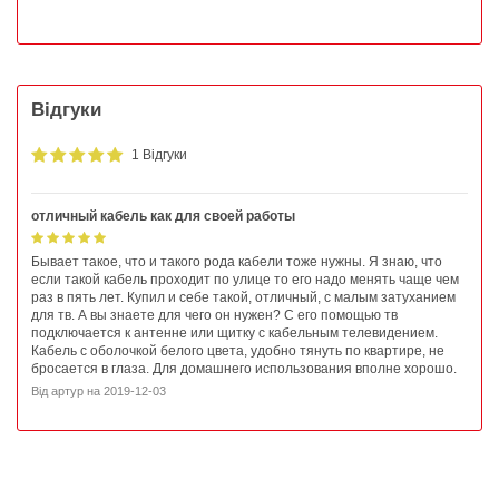
Відгуки
1 Відгуки
отличный кабель как для своей работы
Бывает такое, что и такого рода кабели тоже нужны. Я знаю, что
если такой кабель проходит по улице то его надо менять чаще чем
раз в пять лет. Купил и себе такой, отличный, с малым затуханием
для тв. А вы знаете для чего он нужен? С его помощью тв
подключается к антенне или щитку с кабельным телевидением.
Кабель с оболочкой белого цвета, удобно тянуть по квартире, не
бросается в глаза. Для домашнего использования вполне хорошо.
Від
артур
на
2019-12-03