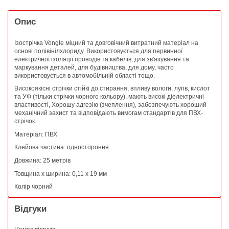
Опис
Ізострічка Vongle міцний та довговічний витратний матеріал на
основі полівінілхлориду. Використовується для первинної
електричної ізоляції проводів та кабелів, для зв'язування та
маркування деталей, для будівництва, для дому, часто
використовується в автомобільній області тощо.
Високоякісні стрічки стійкі до стирання, впливу вологи, лугів, кислот
та УФ (тільки стрічки чорного кольору), мають високі діелектричні
властивості, Хорошу адгезію (зчеплення), забезпечують хороший
механічний захист та відповідають вимогам стандартів для ПВХ-
стрічок.
Матеріал: ПВХ
Клейова частина: одностороння
Довжина: 25 метрів
Товщина x ширина: 0,11 x 19 мм
Колір чорний
Відгуки