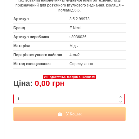
Ізольований наконечник із лудженої електротехнічної міді
призначений для роз'ємного втулкового з'єднання. Ізоляція –
поліамід 6.6.
Артикул
3.5.2.99973
Бренд
E.Next
Артикул виробника
s3036036
Матеріал
Мідь
Переріз вступного кабелю
4 мм2
Метод оконцювання
Опресування
Недостатньо товарів в наявності
Ціна:
0,00 грн
У Кошик