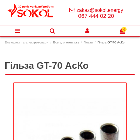
zakaz@sokol.energy
067 444 02 20
0
Електрика та електротовари
Все для монтажу
Гільзи
Гільза GT-70 АсКо
Гільза GT-70 АсКо