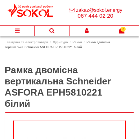
zakaz@sokol.energy
067 444 02 20
0
Електрика та електротовари
Фурнітура
Рамки
Рамка двомісна
вертикальна Schneider ASFORA EPH5810221 білий
Рамка двомісна
вертикальна Schneider
ASFORA EPH5810221
білий