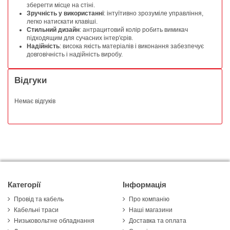
зберегти місце на стіні.
Зручність у використанні
: інтуїтивно зрозуміле управління,
легко натискати клавіші.
Стильний дизайн
: антрацитовий колір робить вимикач
підходящим для сучасних інтер'єрів.
Надійність
: висока якість матеріалів і виконання забезпечує
довговічність і надійність виробу.
Відгуки
Немає відгуків
Категорії
Інформація
Провід та кабель
Про компанію
Кабельні траси
Наші магазини
Низьковольтне обладнання
Доставка та оплата