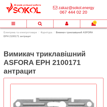
zakaz@sokol.energy
067 444 02 20
0
Електрика та електротовари
Фурнітура
Вимикач триклавішний ASFORA
EPH 2100171 антрацит
Вимикач триклавішний
ASFORA EPH 2100171
антрацит