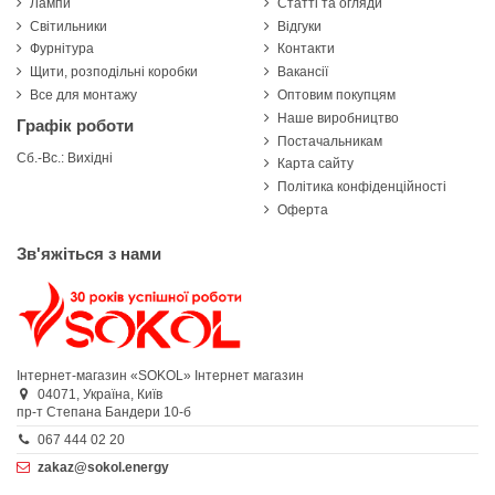
Лампи
Статті та огляди
Світильники
Відгуки
Фурнітура
Контакти
Щити, розподільні коробки
Вакансії
Все для монтажу
Оптовим покупцям
Наше виробництво
Графік роботи
Постачальникам
Сб.-Вс.: Вихідні
Карта сайту
Політика конфіденційності
Оферта
Зв'яжіться з нами
Інтернет-магазин «SOKOL»
Інтернет магазин
04071,
Україна,
Київ
пр-т Степана Бандери 10-б
067 444 02 20
zakaz@sokol.energy