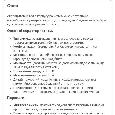
Опис
Антрацитовий колір корпусу робить вимикач естетично
привабливим і універсальним, підходящим для будь-якого інтер'єру,
від класичного до сучасного стилю.
Основні характеристики:
Тип вимикача
: триклавішний (для одночасного керування
трьома світильниками або іншими пристроями).
Колір
: антрацит (темно-сірий з характерним елегантним
відтінком).
Матеріал
: виготовлений з високоякісного пластика, що
гарантує довговічність і надійність.
Монтаж
: стандартний монтаж за допомогою підрозетника, що
забезпечує легкість в установці.
Номінальна напруга
: 230 В.
Максимальний струм
: 10 А.
Дизайн
: сучасний, лаконічний, з гладкою поверхнею, яка
гармонійно доповнює будь-який стиль інтер'єру.
Призначення
: для керування освітленням або іншими
електричними пристроями в домашніх або офісних умовах.
Переваги:
Універсальність
: можливість одночасного керування кількома
пристроями за допомогою одного вимикача.
Економія простору
: три клавіші в одному корпусі дозволяють