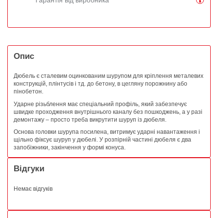
Опис
Дюбель є сталевим оцинкованим шурупом для кріплення металевих
конструкцій, плінтусів і тд. до бетону, в цегляну порожнину або
пінобетон.
Ударне різьблення має спеціальний профіль, який забезпечує
швидке проходження внутрішнього каналу без пошкоджень, а у разі
демонтажу – просто треба викрутити шуруп із дюбеля.
Основа головки шурупа посилена, витримує ударні навантаження і
щільно фіксує шуруп у дюбелі. У розпірній частині дюбеля є два
запобіжники, закінчення у формі конуса.
Відгуки
Немає відгуків