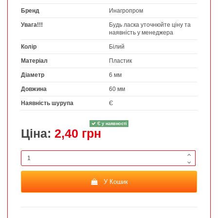
Бренд
Инагропром
Увага!!!
Будь ласка уточнюйте ціну та
наявність у менеджера
Колір
Білий
Матеріал
Пластик
Діаметр
6 мм
Довжина
60 мм
Наявність шурупа
Є
Є у наявності
Ціна:
2,40 грн
У Кошик