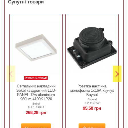
Супутні товари
Немає на складі
Світильник накладний
Розетка настінна
Sokol квадратний LED-
монофазна 1х16А каучук
PANEL 12w aluminium
Baysal
960Lm 4100K IP20
Baysal
6.2.112852
Sokol
8.1.1.89044
95,58 грн
268,28 грн