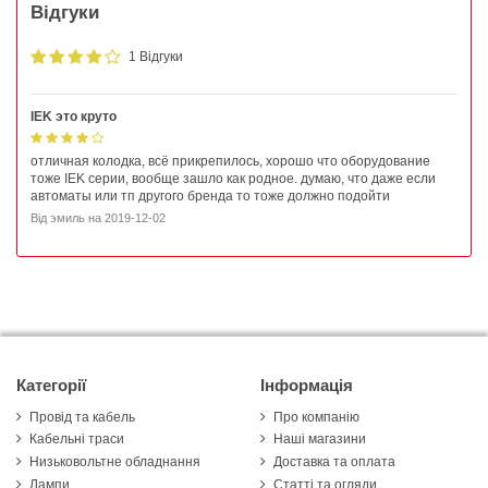
Відгуки
1 Відгуки
IEK это круто
отличная колодка, всё прикрепилось, хорошо что оборудование
тоже IEK серии, вообще зашло как родное. думаю, что даже если
автоматы или тп другого бренда то тоже должно подойти
Від
эмиль
на
2019-12-02
Категорії
Інформація
Провід та кабель
Про компанію
Кабельні траси
Наші магазини
Низьковольтне обладнання
Доставка та оплата
Лампи
Статті та огляди