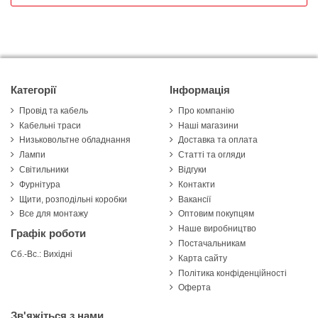
Категорії
Інформація
Провід та кабель
Про компанію
Кабельні траси
Наші магазини
Низьковольтне обладнання
Доставка та оплата
Лампи
Статті та огляди
Світильники
Відгуки
Фурнітура
Контакти
Щити, розподільні коробки
Вакансії
Все для монтажу
Оптовим покупцям
Наше виробництво
Графік роботи
Постачальникам
Сб.-Вс.: Вихідні
Карта сайту
Політика конфіденційності
Оферта
Зв'яжіться з нами