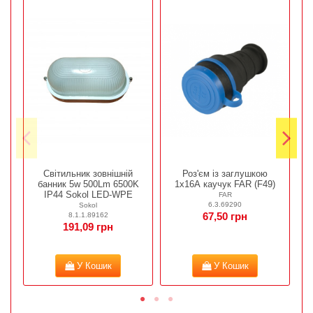
Світильник зовнішній
Роз'єм із заглушкою
банник 5w 500Lm 6500K
1х16А каучук FAR (F49)
IP44 Sokol LED-WPE
FAR
6.3.69290
Sokol
8.1.1.89162
67,50 грн
191,09 грн
У Кошик
У Кошик