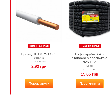
Немає на складі
Немає на складі
Провід ПВ1 0.75 ГОСТ
Гофротруба Sokol
Standard з протяжкою
Украина
d25 ПВХ
1.4.1.86505
2,92 грн
Sokol
2.3.1.70512
15,65 грн
Переглянути
Переглянути