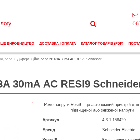
06
АШЕ ВИРОБНИЦТВО
ДОСТАВКА І ОПЛАТА
КАТАЛОГ ТОВАРІВ (PDF)
ПОСТ
ри, реле
Диференційне реле 2P 63A 30mA АС RESI9 Schneider
3A 30mA АС RESI9 Schneide
Реле напруги Resi9 – це автономний пристрій для
підвищеної або зниженої напруги
Артикул
4.3.1.158429
Бренд
Schneider Electric
Увага!!!
Будь ласка уточнюй