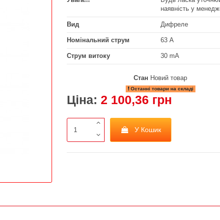
наявність у менедж
Вид
Дифреле
Номінальний струм
63 А
Струм витоку
30 mA
Стан
Новий товар
Останні товари на складі
Ціна:
2 100,36 грн
У Кошик