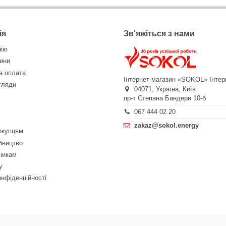
ія
Зв'яжіться з нами
нію
ини
а оплата
Інтернет-магазин «SOKOL»
Інтер
огляди
04071,
Україна,
Київ
пр-т Степана Бандери 10-б
067 444 02 20
zakaz@sokol.energy
окупцям
бництво
никам
у
онфіденційності