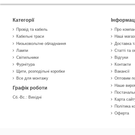
Категорії
Інформац
Провід та кабель
Про компа
Кабельні траси
Наші магаз
Низьковольтне обладнання
Доставка т
Лампи
Статті та 
Світильники
Відгуки
Фурнітура
Контакти
Щити, розподільні коробки
Вакансії
Все для монтажу
Оптовим п
Наше виро
Графік роботи
Постачаль
Сб.-Вс.: Вихідні
Карта сайт
Політика к
Оферта