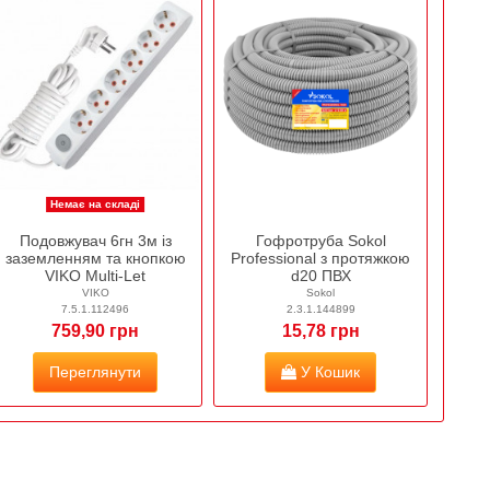
Немає на складі
Подовжувач 6гн 3м із
Гофротруба Sokol
заземленням та кнопкою
Professional з протяжкою
VIKO Multi-Let
d20 ПВХ
VIKO
Sokol
7.5.1.112496
2.3.1.144899
759,90 грн
15,78 грн
Переглянути
У Кошик