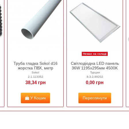
Немає на складі
Труба гладка Sokol d16
Світлодіодна LED панель
жорстка ПВХ, метр
36W 1195х295мм 4500K
Sokol
Турция
2.1.113352
8.3.2.99202
38,34 грн
0,00 грн
У Кошик
Переглянути