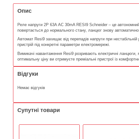
Опис
Реле напруги 2P 63A АС 30mA RESI9 Schneider – це автономний
повертається до нормального стану, ланцюг знову автоматично
Автомат Resi9 захищає від перепадів напруги при нестабільні
пристрій під конкретні параметри електромережі.
Вимикачі навантаження Resi9 розривають електричні ланцюги, як
оптимальну ціну ви отримуєте преміальні пристрої із комфортни
Відгуки
Немає відгуків
Супутні товари