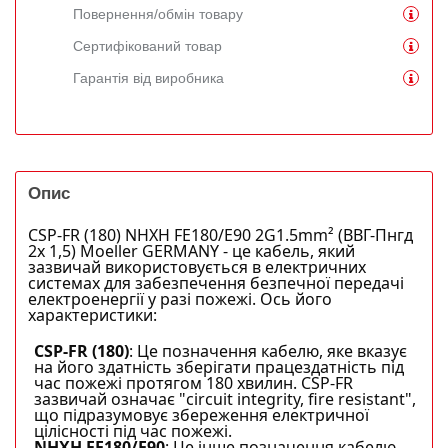
Повернення/обмін товару
Сертифікований товар
Гарантія від виробника
Опис
CSP-FR (180) NHXH FE180/E90 2G1.5mm² (ВВГ-Пнгд
2х 1,5) Moeller GERMANY - це кабель, який
зазвичай використовується в електричних
системах для забезпечення безпечної передачі
електроенергії у разі пожежі. Ось його
характеристики:
CSP-FR (180)
: Це позначення кабелю, яке вказує
на його здатність зберігати працездатність під
час пожежі протягом 180 хвилин. CSP-FR
зазвичай означає "circuit integrity, fire resistant",
що підразумовує збереження електричної
цілісності під час пожежі.
NHXH FE180/E90
: Це інше позначення кабелю,