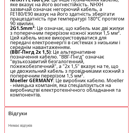
яке вказує на його вогнестійкість. NHXH
зазвичай означає негорючий кабель, а
FE180/E90 вказує на його здатність зберігати
працездатність при температурі 180°С протягом
90 хвилин.
2G1.5mm²
: Це означає, що кабель має дві жилки
з поперечним перерізом кожної жилки 1,5 мм².
Цей кабель може використовуватися для
передачі електроенергії в системах з низьким і
середнім навантаженням.
(ВВГ-Пнгд 2х 1,5)
: Це альтернативне
позначення кабелю. "ВВГ-Пнгд" означає
"вузькозавитий безгалогенний,
пожежобезпечний", а "2х 1,5" вказує на те, що
це двожильний кабель з провідниками кожний з
поперечним перерізом 1,5 мм².
Moeller GERMANY
: Це виробник кабелю. Moeller
- німецька компанія, яка спеціалізується на
виробництві електротехнічного обладнання та
компонентів.
Відгуки
Немає відгуків