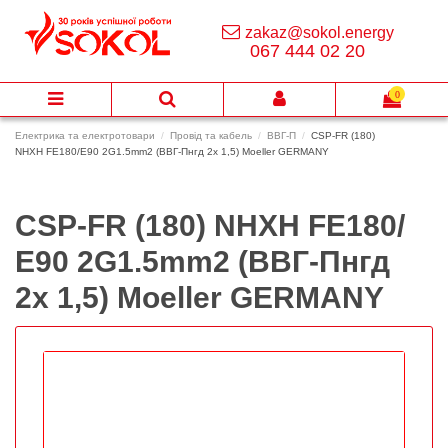
zakaz@sokol.energy
067 444 02 20
0
Електрика та електротовари
Провід та кабель
ВВГ-П
CSP-FR (180)
NHXH FE180/Е90 2G1.5mm2 (ВВГ-Пнгд 2х 1,5) Moeller GERMANY
CSP-FR (180) NHXH FE180/
Е90 2G1.5mm2 (ВВГ-Пнгд
2х 1,5) Moeller GERMANY