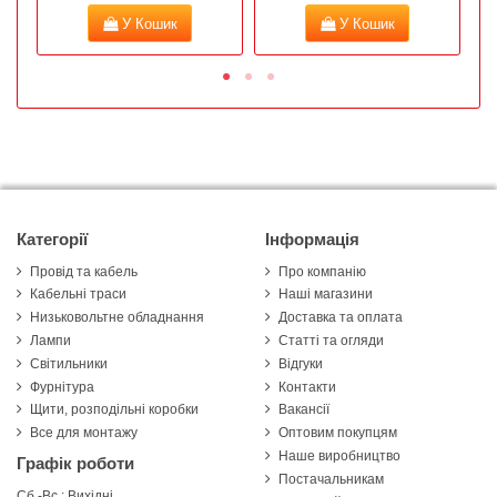
У Кошик
У Кошик
Категорії
Інформація
Провід та кабель
Про компанію
Кабельні траси
Наші магазини
Низьковольтне обладнання
Доставка та оплата
Лампи
Статті та огляди
Світильники
Відгуки
Фурнітура
Контакти
Щити, розподільні коробки
Вакансії
Все для монтажу
Оптовим покупцям
Наше виробництво
Графік роботи
Постачальникам
Сб.-Вс.: Вихідні