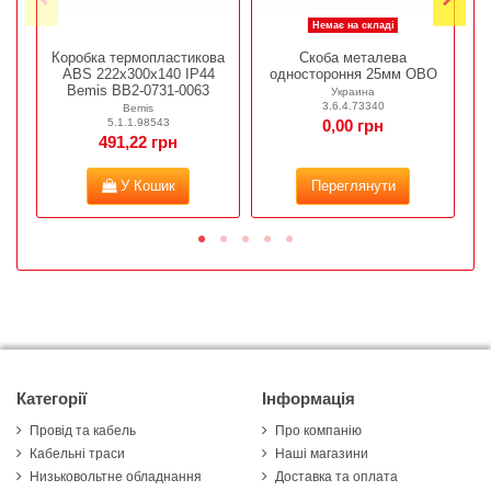
Немає на складі
Коробка термопластикова
Скоба металева
ABS 222х300х140 IP44
одностороння 25мм OBO
Bemis BB2-0731-0063
Украина
3.6.4.73340
Bemis
5.1.1.98543
0,00 грн
491,22 грн
У Кошик
Переглянути
Категорії
Інформація
Провід та кабель
Про компанію
Кабельні траси
Наші магазини
Низьковольтне обладнання
Доставка та оплата