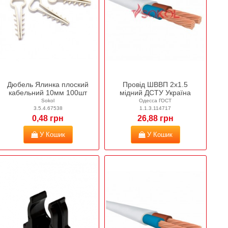
Дюбель Ялинка плоский
Провід ШВВП 2х1.5
кабельний 10мм 100шт
мідний ДСТУ Україна
Sokol
Одесса ГОСТ
3.5.4.67538
1.1.3.114717
0,48 грн
26,88 грн
У Кошик
У Кошик