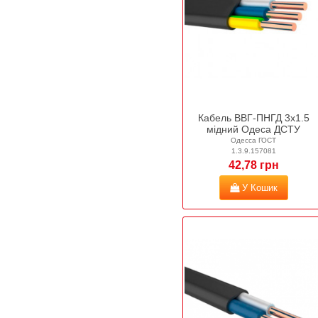
Кабель ВВГ-ПНГД 3х1.5
мідний Одеса ДСТУ
Одесса ГОСТ
1.3.9.157081
42,78 грн
У Кошик