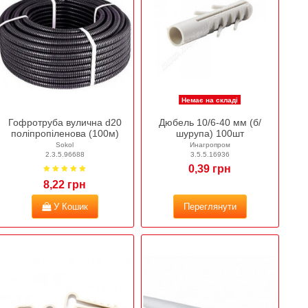
Немає на складі
Гофротруба вулична d20
Дюбель 10/6-40 мм (б/
поліпропіленова (100м)
шурупа) 100шт
Sokol
Инагропром
2.3.5.96688
3.5.5.16936
0,39 грн
8,22 грн
У Кошик
Переглянути