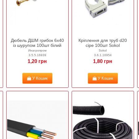
Дюбель ДШМ грибок 6х40
Кріплення для труб d20
із шурупом 100шт білий
сіре 100шт Sokol
Инагропром
Sokol
3.5.5.16939
3.6.1.16954
1,20 грн
1,80 грн
У Кошик
У Кошик