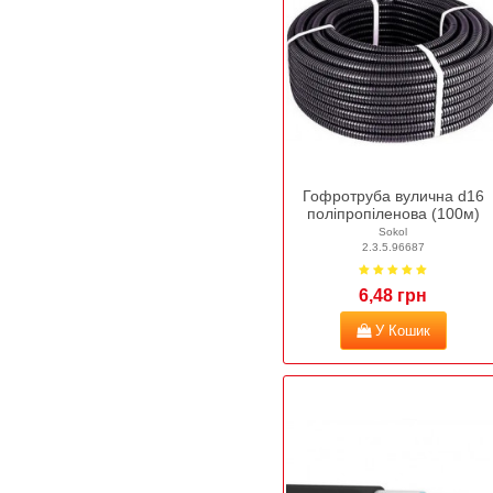
Гофротруба вулична d16
поліпропіленова (100м)
Sokol
2.3.5.96687
6,48 грн
У Кошик