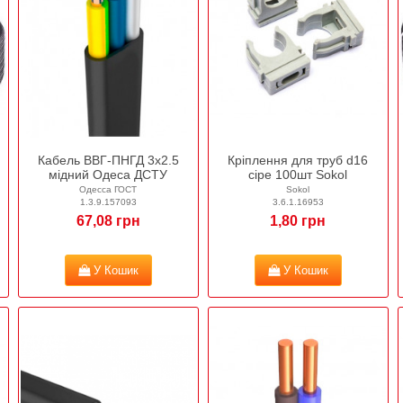
Кабель ВВГ-ПНГД 3х2.5
Кріплення для труб d16
мідний Одеса ДСТУ
сіре 100шт Sokol
Одесса ГОСТ
Sokol
1.3.9.157093
3.6.1.16953
67,08 грн
1,80 грн
У Кошик
У Кошик