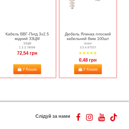
Кабель ВВГ-Пнгд 3х2.5
Дюбель Ялинка плоский
мідний ЗЗЦМ
кабельний 8мм 100шт
ЗЗЦМ
Sokol
1.3.3.79066
3.5.4.67537
72,54 грн
0,48 грн
У Кошик
У Кошик
Слідуй за нами