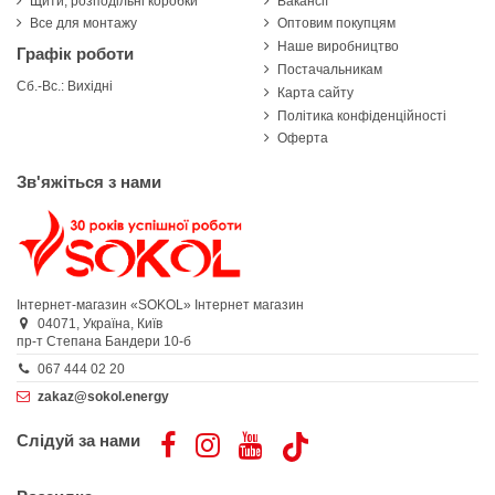
Щити, розподільні коробки
Вакансії
Все для монтажу
Оптовим покупцям
Наше виробництво
Графік роботи
Постачальникам
Сб.-Вс.: Вихідні
Карта сайту
Політика конфіденційності
Оферта
Зв'яжіться з нами
Інтернет-магазин «SOKOL»
Інтернет магазин
04071,
Україна,
Київ
пр-т Степана Бандери 10-б
067 444 02 20
zakaz@sokol.energy
Слідуй за нами