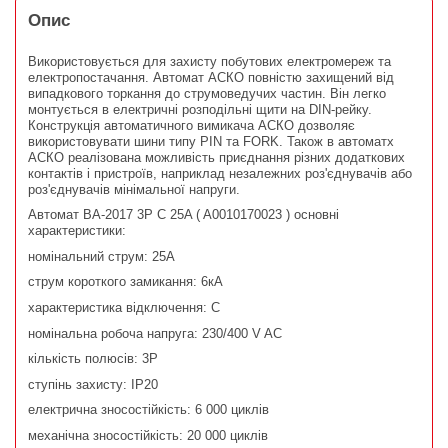
Опис
Використовується для захисту побутових електромереж та
електропостачання. Автомат АСКО повністю захищений від
випадкового торкання до струмоведучих частин. Він легко
монтується в електричні розподільні щити на DIN-рейку.
Конструкція автоматичного вимикача АСКО дозволяє
використовувати шини типу PIN та FORK. Також в автоматх
АСКО реалізована можливість приєднання різних додаткових
контактів і пристроїв, наприклад незалежних роз'єднувачів або
роз'єднувачів мінімальної напруги.
Автомат ВА-2017 3P C 25A ( A0010170023 ) основні
характеристики:
номінальний струм: 25А
струм короткого замикання: 6кА
характеристика відключення: С
номінальна робоча напруга: 230/400 V AC
кількість полюсів: 3P
ступінь захисту: IP20
електрична зносостійкість: 6 000 циклів
механічна зносостійкість: 20 000 циклів