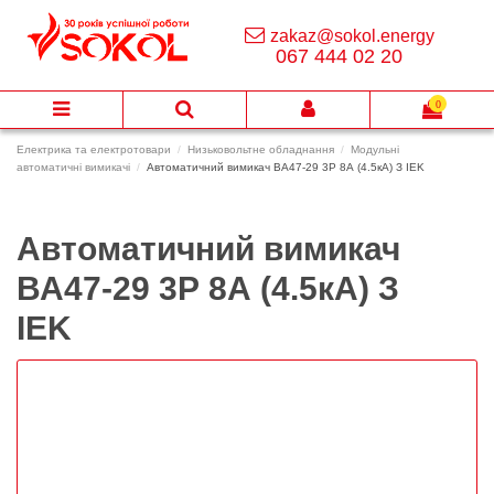
zakaz@sokol.energy
067 444 02 20
0
Електрика та електротовари
Низьковольтне обладнання
Модульні
автоматичні вимикачі
Автоматичний вимикач ВА47-29 3Р 8А (4.5кА) З IEK
Автоматичний вимикач
ВА47-29 3Р 8А (4.5кА) З
IEK