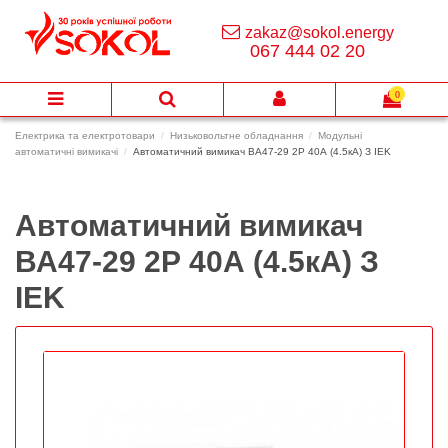
zakaz@sokol.energy
067 444 02 20
0
Електрика та електротовари
Низьковольтне обладнання
Модульні
автоматичні вимикачі
Автоматичний вимикач ВА47-29 2Р 40А (4.5кА) З IEK
Автоматичний вимикач
ВА47-29 2Р 40А (4.5кА) З
IEK