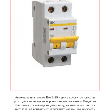
Автоматичні вимикачі ВА47-29 – для захисту групових чи
розподільчих ланцюгів із різним навантаженням. Подвійне
фіксоване становище на дин-рейку, на вимикачі є широка
рукоятка, на контактних затискачах насічки, які знижують