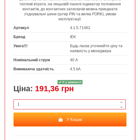
теплові втрати, на лицьовій панелі індикатор положення
контактів, до контактних затискачів можна приєднати
з'єднувальні шини (штир PIN та вилка FORK), умови
експлуатації.
Артикул
4.1.5.71462
Бренд
IEK
Увага!!!
Будь ласка уточнюйте ціну та
наявність у менеджера
Номінальний струм
40 А
Вимикаюча здатність
4.5 kA
Є у наявності
Ціна:
191,36 грн
У Кошик