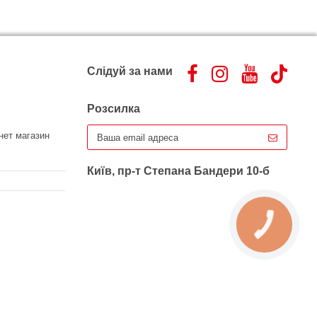
Слідуй за нами
Розсилка
нет магазин
Київ, пр-т Степана Бандери 10-б
КНОПКА
ЗВ'ЯЗКУ