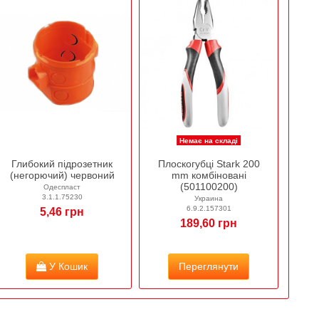
Немає на складі
Глибокий підрозетник
Плоскогубці Stark 200
(негорючий) червоний
mm комбіновані
(501100200)
Одеспласт
3.1.1.75230
Украина
6.9.2.157301
5,46 грн
189,60 грн
У Кошик
Переглянути