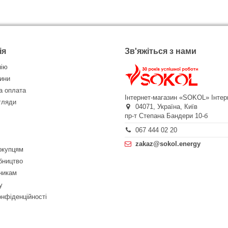
ія
Зв'яжіться з нами
нію
ини
а оплата
Інтернет-магазин «SOKOL»
Інтер
огляди
04071,
Україна,
Київ
пр-т Степана Бандери 10-б
067 444 02 20
zakaz@sokol.energy
окупцям
бництво
никам
у
онфіденційності