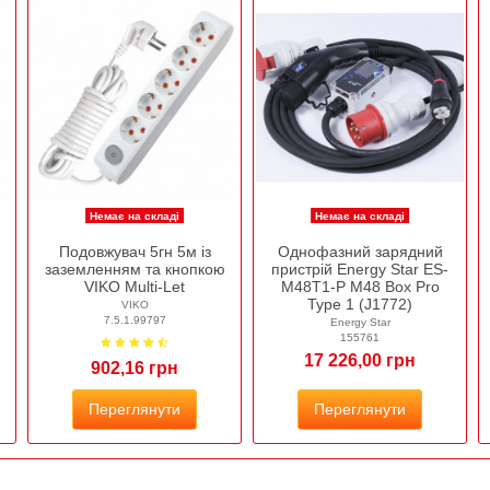
Немає на складі
Немає на складі
Подовжувач 5гн 5м із
Однофазний зарядний
заземленням та кнопкою
пристрій Energy Star ES-
VIKO Multi-Let
M48T1-P M48 Box Pro
Type 1 (J1772)
VIKO
7.5.1.99797
Energy Star
155761
17 226,00 грн
902,16 грн
Переглянути
Переглянути