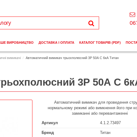
06
АШЕ ВИРОБНИЦТВО
ДОСТАВКА І ОПЛАТА
КАТАЛОГ ТОВАРІВ (PDF)
ПОСТ
ичні вимикачі
Автоматичний вимикач трьохполюсний 3Р 50А C 6кА Титан
рьохполюсний 3Р 50А C 6к
Автоматичний вимикач для проведення стр
нормальному режимі або вимкнення його при к
замиканні або перевантаженні
Артикул
4.1.2.73497
Бренд
Титан