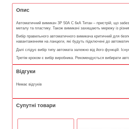
Опис
Автоматичний вимикач 3Р 50А C 6кА Титан – пристрій, що забезп
металу та пластику. Також вимикачі захищають мережу із різн
Вибір правильного автоматичного вимикача критичний для безп
навантаженням на ланцюги, які будуть підключені до автомати
Далі слідує вибір типу автомата залежно від його функцій. Існ
Третім кроком є вибір виробника. Рекомендується вибирати авто
Відгуки
Немає відгуків
Супутні товари