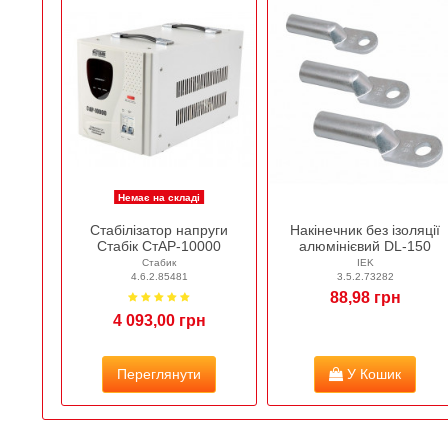
Немає на складі
Стабілізатор напруги
Накінечник без ізоляції
Стабік СтАР-10000
алюмінієвий DL-150
Стабик
IEK
4.6.2.85481
3.5.2.73282
88,98 грн
4 093,00 грн
Переглянути
У Кошик