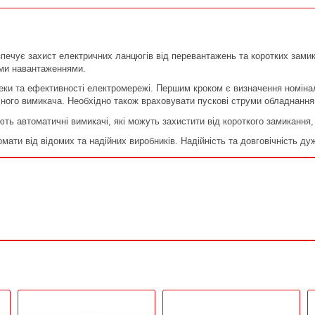
ечує захист електричних ланцюгів від перевантажень та коротких замикан
ими навантаженнями.
еки та ефективності електромережі. Першим кроком є визначення номіна
чного вимикача. Необхідно також враховувати пускові струми обладнання
ують автоматичні вимикачі, які можуть захистити від короткого замиканн
мати від відомих та надійних виробників. Надійність та довговічність ду