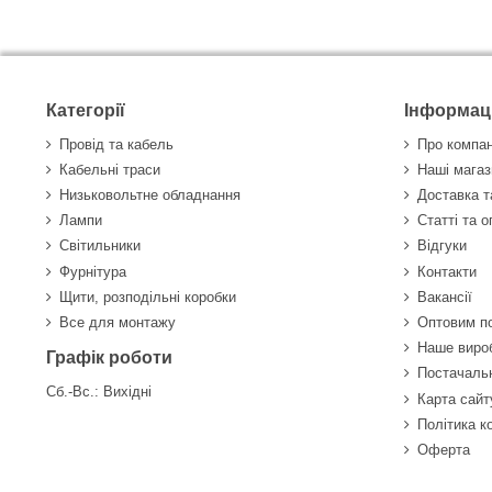
Категорії
Інформац
Провід та кабель
Про компа
Кабельні траси
Наші магаз
Низьковольтне обладнання
Доставка т
Лампи
Статті та 
Світильники
Відгуки
Фурнітура
Контакти
Щити, розподільні коробки
Вакансії
Все для монтажу
Оптовим п
Наше виро
Графік роботи
Постачаль
Сб.-Вс.: Вихідні
Карта сайт
Політика к
Оферта