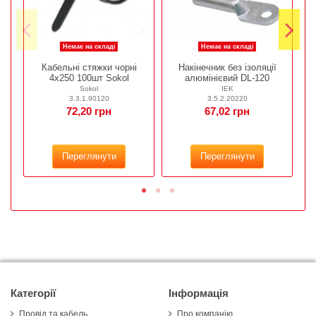
Немає на складі
Немає на складі
Кабельні стяжки чорні
Накінечник без ізоляції
4х250 100шт Sokol
алюмінієвий DL-120
Sokol
IEK
3.3.1.90120
3.5.2.20220
72,20 грн
67,02 грн
Переглянути
Переглянути
Категорії
Інформація
Провід та кабель
Про компанію