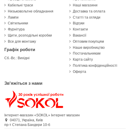
Кабельні траси
Наші магазини
Низьковольтне обладнання
Доставка та оплата
Лампи
Статті та огляди
Світильники
Відгуки
Фурнітура
Контакти
Щити, розподільні коробки
Вакансії
Все для монтажу
Оптовим покупцям
Наше виробництво
Графік роботи
Постачальникам
Сб.-Вс.: Вихідні
Карта сайту
Політика конфіденційності
Оферта
Зв'яжіться з нами
Інтернет-магазин «SOKOL»
Інтернет магазин
04071,
Україна,
Київ
пр-т Степана Бандери 10-б