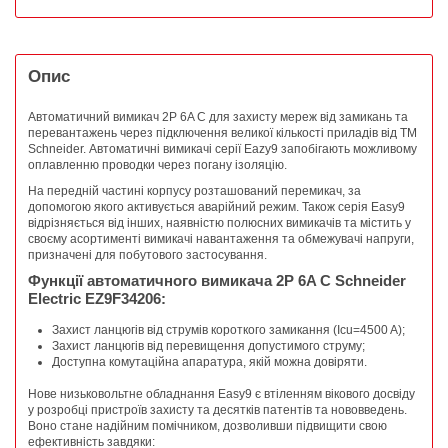
Опис
Автоматичний вимикач 2P 6A C для захисту мереж від замикань та
перевантажень через підключення великої кількості приладів від ТМ
Schneider. Автоматичні вимикачі серії Eazy9 запобігають можливому
оплавленню проводки через погану ізоляцію.
На передній частині корпусу розташований перемикач, за
допомогою якого активується аварійний режим. Також серія Easy9
відрізняється від інших, наявністю полюсних вимикачів та містить у
своєму асортименті вимикачі навантаження та обмежувачі напруги,
призначені для побутового застосування.
Функції автоматичного вимикача 2P 6A C Schneider
Electric EZ9F34206:
Захист ланцюгів від струмів короткого замикання (Ісu=4500 A);
Захист ланцюгів від перевищення допустимого струму;
Доступна комутаційна апаратура, якій можна довіряти.
Нове низьковольтне обладнання Easy9 є втіленням вікового досвіду
у розробці пристроїв захисту та десятків патентів та нововведень.
Воно стане надійним помічником, дозволивши підвищити свою
ефективність завдяки: