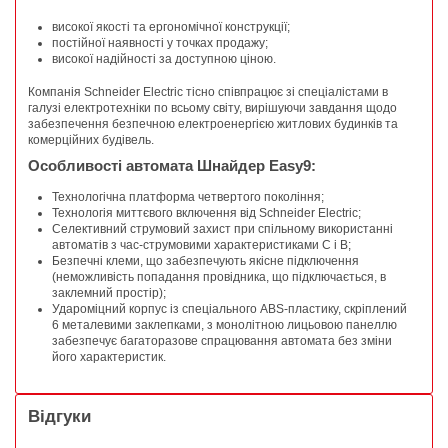
високої якості та ергономічної конструкції;
постійної наявності у точках продажу;
високої надійності за доступною ціною.
Компанія Schneider Electric тісно співпрацює зі спеціалістами в
галузі електротехніки по всьому світу, вирішуючи завдання щодо
забезпечення безпечною електроенергією житлових будинків та
комерційних будівель.
Особливості автомата Шнайдер Easy9:
Технологічна платформа четвертого покоління;
Технологія миттєвого включення від Schneider Electric;
Селективний струмовий захист при спільному використанні
автоматів з час-струмовими характеристиками C і B;
Безпечні клеми, що забезпечують якісне підключення
(неможливість попадання провідника, що підключається, в
заклемний простір);
Удароміцний корпус із спеціального ABS-пластику, скріплений
6 металевими заклепками, з монолітною лицьовою панеллю
забезпечує багаторазове спрацювання автомата без зміни
його характеристик.
Відгуки