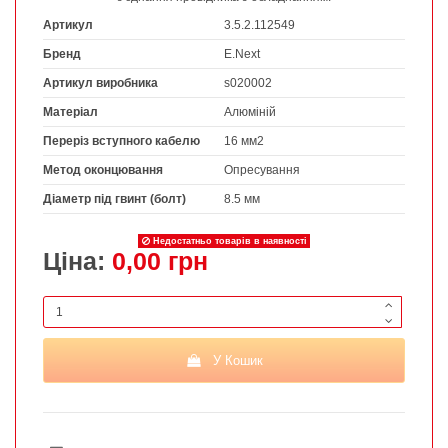
Артикул
3.5.2.112549
Бренд
E.Next
Артикул виробника
s020002
Матеріал
Алюміній
Переріз вступного кабелю
16 мм2
Метод оконцювання
Опресування
Діаметр під гвинт (болт)
8.5 мм
Недостатньо товарів в наявності
Ціна:
0,00 грн
У Кошик