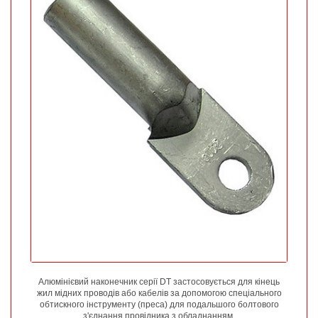
Алюмінієвий наконечник серії DT застосовується для кінець
жил мідних проводів або кабелів за допомогою спеціального
обтискного інструменту (преса) для подальшого болтового
з'єднання провідника з обладнанням.