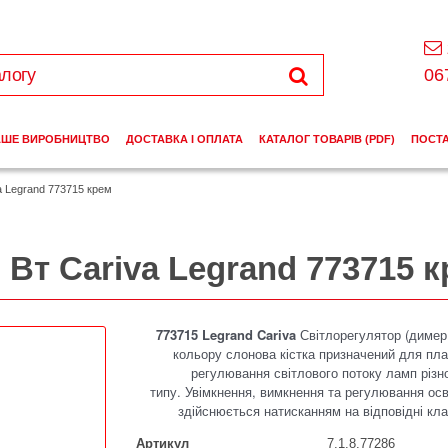
06
АШЕ ВИРОБНИЦТВО
ДОСТАВКА І ОПЛАТА
КАТАЛОГ ТОВАРІВ (PDF)
ПОСТ
a Legrand 773715 крем
 Вт Cariva Legrand 773715 
773715 Legrand Cariva
Світлорегулятор (димер
кольору слонова кістка призначений для пла
регулювання світлового потоку ламп різн
типу.
Увімкнення, вимкнення та регулювання осв
здійснюється натисканням на відповідні кла
Артикул
7.1.8.77286