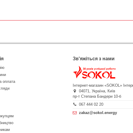
ія
Зв'яжіться з нами
нію
ини
а оплата
Інтернет-магазин «SOKOL»
Інтер
огляди
04071,
Україна,
Київ
пр-т Степана Бандери 10-б
067 444 02 20
zakaz@sokol.energy
окупцям
бництво
никам