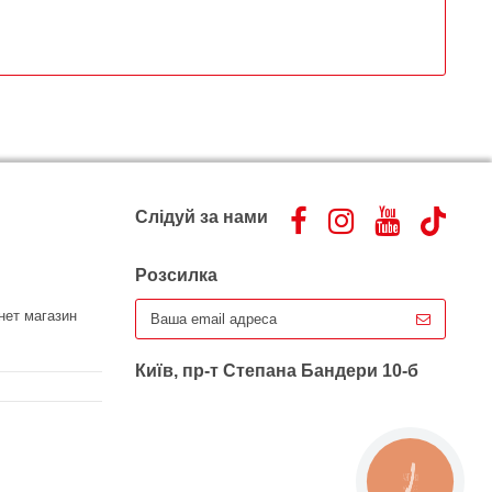
Слідуй за нами
Розсилка
нет магазин
Київ, пр-т Степана Бандери 10-б
КНОПКА
ЗВ'ЯЗКУ