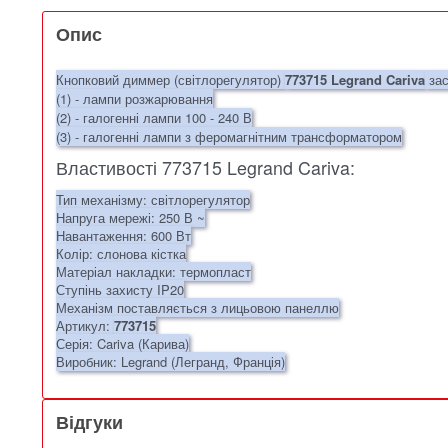
Опис
Кнопковий диммер (світлорегулятор)
773715 Legrand Cariva
зас
(1) - лампи розжарювання
(2) - галогенні лампи 100 - 240 В
(3) - галогенні лампи з феромагнітним трансформатором
Властивості 773715 Legrand Cariva:
Тип механізму: світлорегулятор
Напруга мережі: 250 В ~
Навантаження: 600 Вт
Колір: слонова кістка
Матеріал накладки: термопласт
Ступінь захисту IP20
Механізм поставляється з лицьовою панеллю
Артикул:
773715
Серія: Cariva (Карива)
Виробник: Legrand (Легранд, Франція)
Відгуки