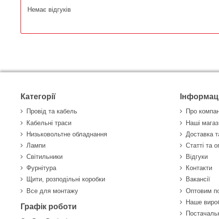
Немає відгуків
Категорії
Інформац
Провід та кабель
Про компа
Кабельні траси
Наші магаз
Низьковольтне обладнання
Доставка т
Лампи
Статті та 
Світильники
Відгуки
Фурнітура
Контакти
Щити, розподільні коробки
Вакансії
Все для монтажу
Оптовим п
Наше виро
Графік роботи
Постачаль