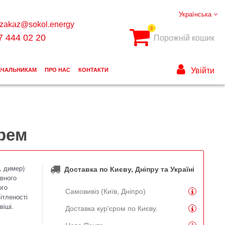
Українська
zakaz@sokol.energy
0
7 444 02 20
Порожній кошик
Увійти
АЧАЛЬНИКАМ
ПРО НАС
КОНТАКТИ
крем
, димер)
Доставка по Києву, Дніпру та Україні
вного
ого
Самовивіз (Київ, Дніпро)
ітленості
віші.
Доставка кур'єром по Києву.