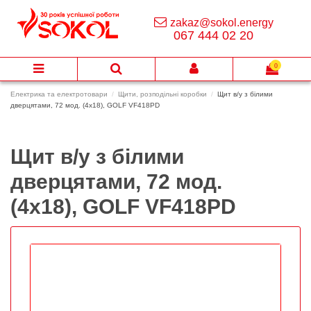
zakaz@sokol.energy
067 444 02 20
0
Електрика та електротовари
Щити, розподільні коробки
Щит в/у з білими
дверцятами, 72 мод. (4х18), GOLF VF418PD
Щит в/у з білими
дверцятами, 72 мод.
(4х18), GOLF VF418PD