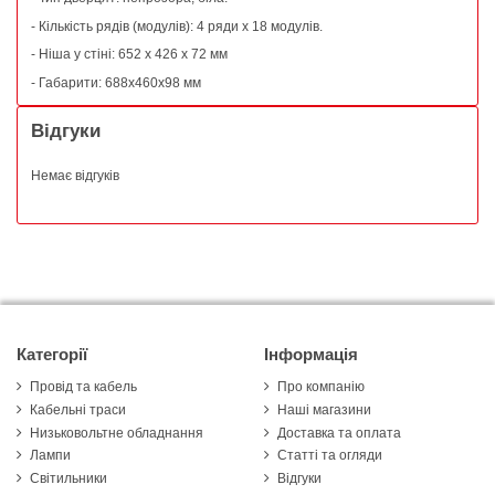
- Кількість рядів (модулів): 4 ряди x 18 модулів.
- Ніша у стіні: 652 x 426 x 72 мм
- Габарити: 688х460х98 мм
Відгуки
Немає відгуків
Категорії
Інформація
Провід та кабель
Про компанію
Кабельні траси
Наші магазини
Низьковольтне обладнання
Доставка та оплата
Лампи
Статті та огляди
Світильники
Відгуки