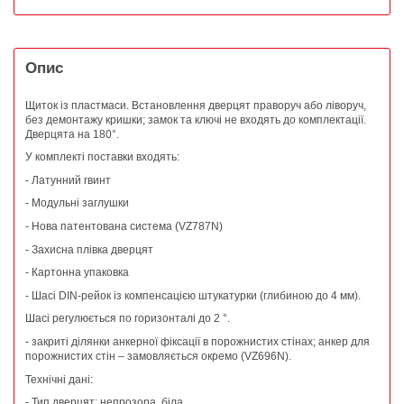
Опис
Щиток із пластмаси. Встановлення дверцят праворуч або ліворуч,
без демонтажу кришки; замок та ключі не входять до комплектації.
Дверцята на 180°.
У комплекті поставки входять:
- Латунний гвинт
- Модульні заглушки
- Нова патентована система (VZ787N)
- Захисна плівка дверцят
- Картонна упаковка
- Шасі DIN-рейок із компенсацією штукатурки (глибиною до 4 мм).
Шасі регулюється по горизонталі до 2 °.
- закриті ділянки анкерної фіксації в порожнистих стінах; анкер для
порожнистих стін – замовляється окремо (VZ696N).
Технічні дані:
- Тип дверцят: непрозора, біла.