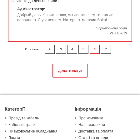
за что тогда деньги сняли?
Адміністратор:
Добрый день. К сожалению, мы доставляем только до
парадного. С уважением, Интернет-магазин Sokol
Оприлюднено рома
21-11-2019
Сторінка:
2
3
4
5
6
7
Категорії
Інформація
Провід та кабель
Про компанію
Кабельні траси
Наші магазини
Низьковольтне обладнання
Доставка та оплата
Лампи
Статті та огляди