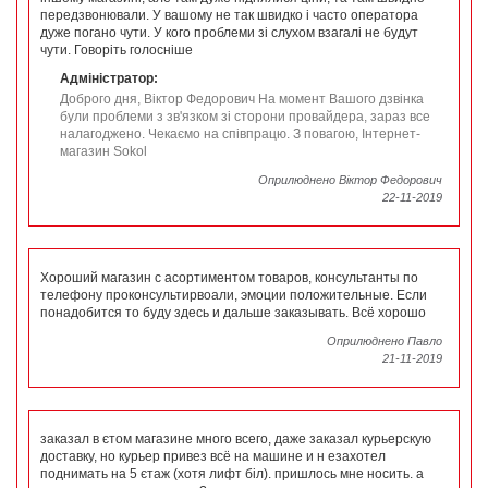
передзвонювали. У вашому не так швидко і часто оператора
дуже погано чути. У кого проблеми зі слухом взагалі не будут
чути. Говоріть голосніше
Адміністратор:
Доброго дня, Віктор Федорович На момент Вашого дзвінка
були проблеми з зв'язком зі сторони провайдера, зараз все
налагоджено. Чекаємо на співпрацю. З повагою, Інтернет-
магазин Sokol
Оприлюднено Віктор Федорович
22-11-2019
Хороший магазин с асортиментом товаров, консультанты по
телефону проконсультирвоали, эмоции положительные. Если
понадобится то буду здесь и дальше заказывать. Всё хорошо
Оприлюднено Павло
21-11-2019
заказал в єтом магазине много всего, даже заказал курьерскую
доставку, но курьер привез всё на машине и н езахотел
поднимать на 5 єтаж (хотя лифт біл). пришлось мне носить. а