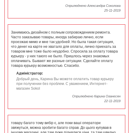
Оприлюднено Александра Соколова
25-11-2019
Занимаюсь дизайном с полным сопровождением ремонта.
Часто заказываю товары, иногда забираю лично, если
проезжаю мимо и мне так удобней. Но была такая ситуация,
что денег на карте не хватало для оплаты, лично приехать за
товаром мне тоже было неудобно. Спросила за оплату товара
курьеру - у них такого не было. Пришлось через знакомых
оплачивать. Бывают же разные ситуации. Сделайте оплату
товара курьеру возможностью. Спасибо.
Адміністратор:
Добрый день, Карина Вы можете оплатить товар курьеру
при получении без проблем. С уважением, Интернет-
магазин Sokol
Оприлюднено Карина Оганесян
22-11-2019
товару багато тому вибір є, але поки ваші оператори
звяжуться, можна зробити багато справ. До цього купував в
іншому магазині, але там дуже піднялися ціни, та там швидно