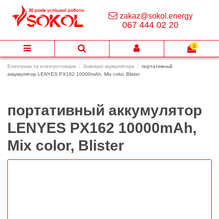
zakaz@sokol.energy
067 444 02 20
0
Електрика та електротовари
Зовнішні акумулятори
портативный
аккумулятор LENYES PX162 10000mAh, Mix color, Blister
портативный аккумулятор
LENYES PX162 10000mAh,
Mix color, Blister